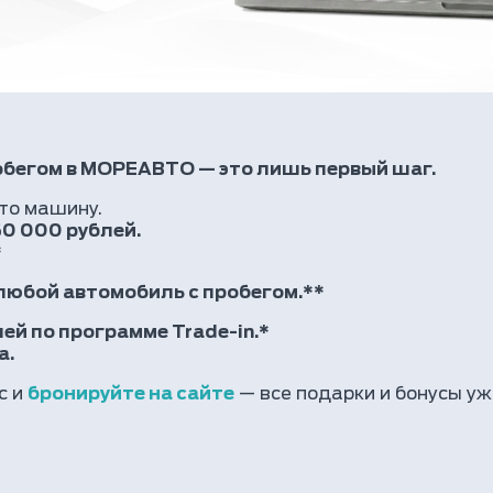
обегом в МОРЕАВТО — это лишь первый шаг.
то машину.
50 000 рублей.
*
любой автомобиль с пробегом
.**
ей по программе Trade-in.*
а.
с и
бронируйте на сайте
— все подарки и бонусы уж