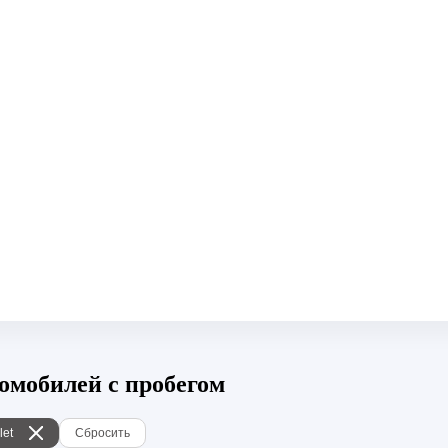
томобилей с пробегом
let
Сбросить