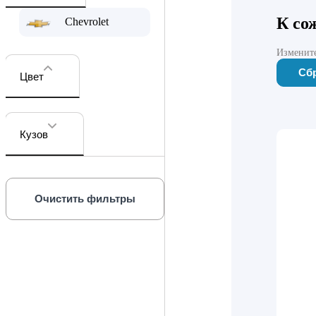
К со
Chevrolet
Измените
Сб
Цвет
Кузов
Очистить фильтры