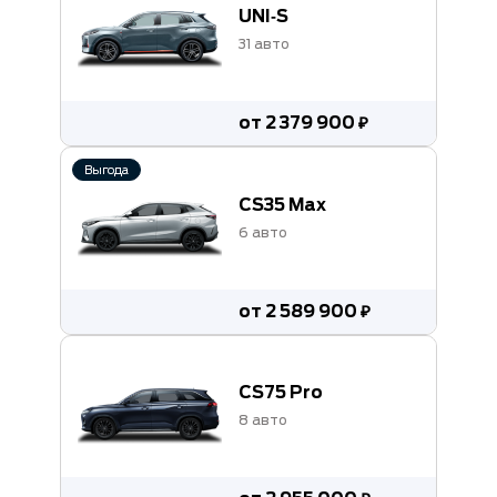
UNI‑S
31 авто
от 2 379 900 ₽
Выгода
CS35 Max
6 авто
от 2 589 900 ₽
CS75 Pro
8 авто