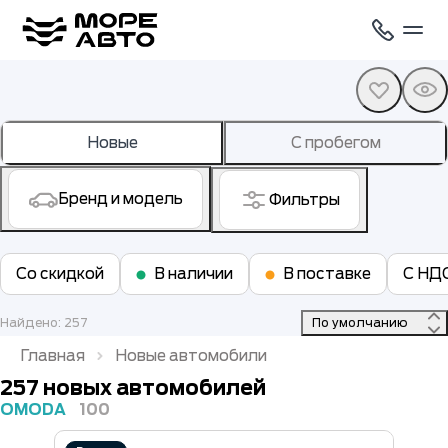
Новые
С пробегом
Бренд и модель
Фильтры
Со скидкой
В наличии
В поставке
С НД
Найдено: 257
 По умолчанию 
Главная
Новые автомобили
257 новых автомобилей
OMODA
100